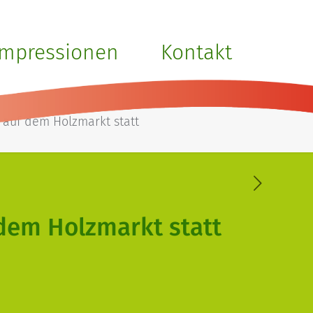
 Wochenmarkt auf
Impressionen
Kontakt
t
 auf dem Holzmarkt statt
 dem Holzmarkt statt