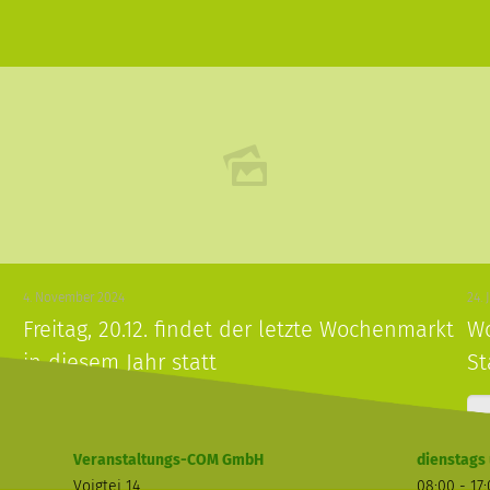
4. November 2024
24. 
Freitag, 20.12. findet der letzte Wochenmarkt
Wo
in diesem Jahr statt
St
Read more
Veranstaltungs-COM GmbH
dienstags 
Voigtei 14
08:00 - 17