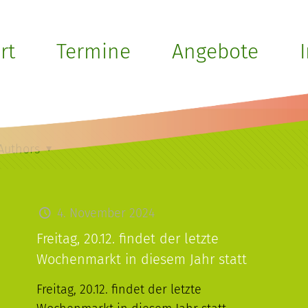
Uncategorized
rt
Termine
Angebote
Home
Uncategorized
Authors
4. November 2024
Freitag, 20.12. findet der letzte
Wochenmarkt in diesem Jahr statt
Freitag, 20.12. findet der letzte