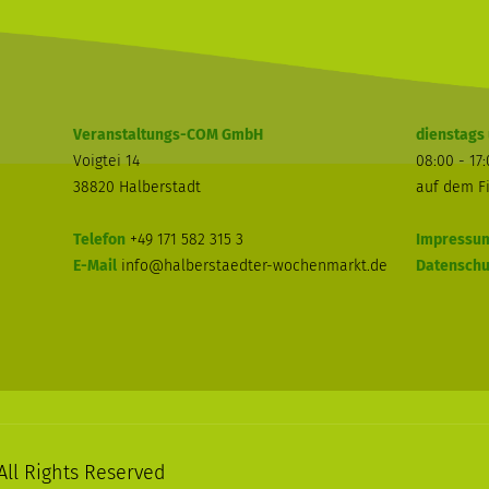
Veranstaltungs-COM GmbH
dienstags 
Voigtei 14
08:00 - 17
38820 Halberstadt
auf dem F
Telefon
+49 171 582 315 3
Impressu
E-Mail
info@halberstaedter-wochenmarkt.de
Datenschu
ll Rights Reserved