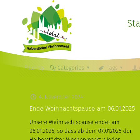
Sta
Filter by
Categories
Tags
4. November 2024
Ende Weihnachtspause am 06.01.2025
Unsere Weihnachtspause endet am
06.01.2025, so dass ab dem 07.012025 der
Halberstädter Wochenmarkt wieder