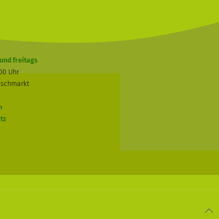
und freitags
:00 Uhr
ischmarkt
m
tz